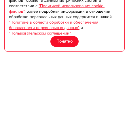
файлов "Cookie" и данных метрических систем в
соответствии с
"Политикой использования cookie-
от 600 руб
файлов"
. Более подробная информация в отношении
час
обработки персональных данных содержится в нашей
"Политике в области обработки и обеспечения
Отзывов: 0
безопасности персональных данных"
и
"Пользовательском соглашении"
.
Отправить сообщение
Понятно