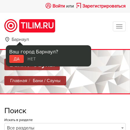
Войти
или
Зарегистрироваться
TILIM.RU
Tog
navi
Барнаул
Ваш город Барнаул?
ДА
НЕТ
Бани / Сауны
Главная
Бани / Сауны
Поиск
Искать в разделе
Все разделы