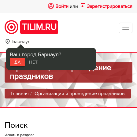
Войти
или
Зарегистрироваться
TILIM.RU
Tog
navi
Барнаул
Ваш город Барнаул?
ДА
НЕТ
Организация и проведение
праздников
Главная
Организация и проведение праздников
Поиск
Искать в разделе