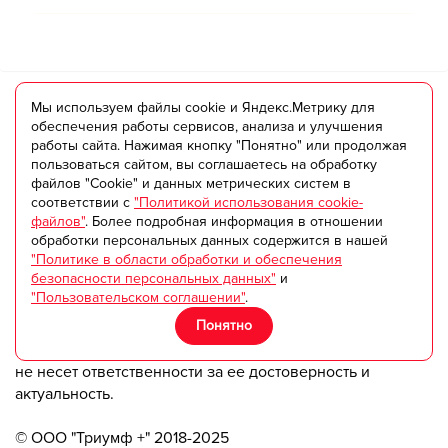
Общая посещаемость страницы за календарный месяц:
Мы используем файлы cookie и Яндекс.Метрику для
124
обеспечения работы сервисов, анализа и улучшения
работы сайта. Нажимая кнопку "Понятно" или продолжая
пользоваться сайтом, вы соглашаетесь на обработку
TILIM.RU
файлов "Cookie" и данных метрических систем в
соответствии с
"Политикой использования cookie-
Портал tilim - ваш идеальный помощник в поиске и
файлов"
. Более подробная информация в отношении
выборе любых услуг.
обработки персональных данных содержится в нашей
"Политике в области обработки и обеспечения
Если у вас возникли вопросы, напишите нам:
безопасности персональных данных"
и
tilim@tilim.ru
"Пользовательском соглашении"
.
Понятно
Данный сайт является средством для обмена
информацией между пользователями. Администрация
не несет ответственности за ее достоверность и
актуальность.
© ООО "Триумф +" 2018-2025