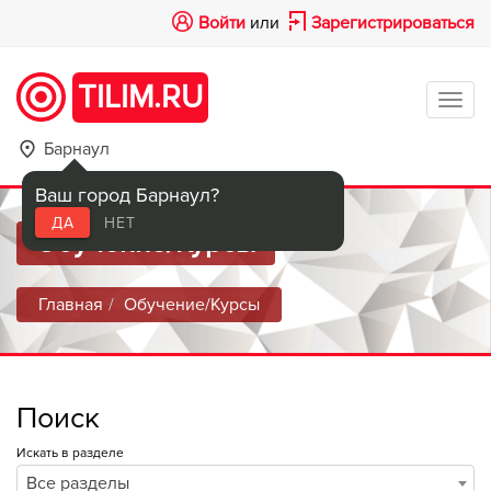
Войти
или
Зарегистрироваться
TILIM.RU
Tog
navi
Барнаул
Ваш город Барнаул?
ДА
НЕТ
Обучение/Курсы
Главная
Обучение/Курсы
Поиск
Искать в разделе
Все разделы