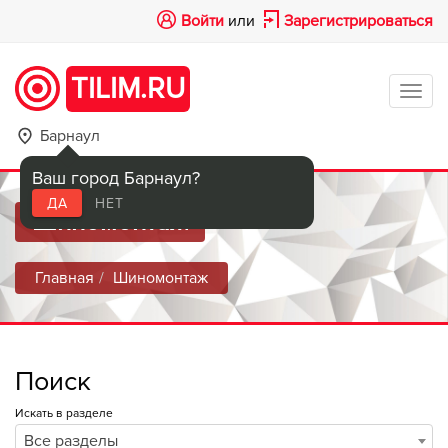
Войти
или
Зарегистрироваться
TILIM.RU
Tog
navi
Барнаул
Ваш город Барнаул?
ДА
НЕТ
Шиномонтаж
Главная
Шиномонтаж
Поиск
Искать в разделе
Все разделы