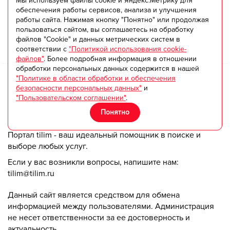
Мы используем файлы cookie и Яндекс.Метрику для
обеспечения работы сервисов, анализа и улучшения
Отправить сообщение
работы сайта. Нажимая кнопку "Понятно" или продолжая
пользоваться сайтом, вы соглашаетесь на обработку
файлов "Cookie" и данных метрических систем в
соответствии с
"Политикой использования cookie-
файлов"
. Более подробная информация в отношении
обработки персональных данных содержится в нашей
Общая посещаемость страницы за календарный месяц:
"Политике в области обработки и обеспечения
безопасности персональных данных"
и
124
"Пользовательском соглашении"
.
Понятно
TILIM.RU
Портал tilim - ваш идеальный помощник в поиске и
выборе любых услуг.
Если у вас возникли вопросы, напишите нам:
tilim@tilim.ru
Данный сайт является средством для обмена
информацией между пользователями. Администрация
не несет ответственности за ее достоверность и
актуальность.