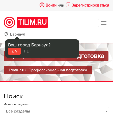
Войти
или
Зарегистрироваться
TILIM.RU
Tog
navi
Барнаул
Ваш город Барнаул?
ДА
НЕТ
Профессиональная подготовка
Главная
Профессиональная подготовка
Поиск
Искать в разделе
Все разделы