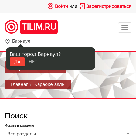
Войти
или
Зарегистрироваться
TILIM.RU
Tog
navi
Барнаул
Ваш город Барнаул?
ДА
НЕТ
Караоке-залы
Главная
Караоке-залы
Поиск
Искать в разделе
Все разделы