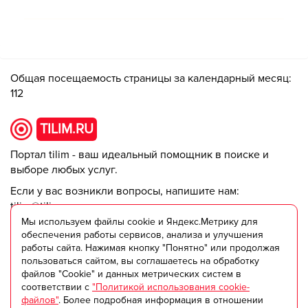
Общая посещаемость страницы за календарный месяц:
112
TILIM.RU
Портал tilim - ваш идеальный помощник в поиске и
выборе любых услуг.
Если у вас возникли вопросы, напишите нам:
tilim@tilim.ru
Мы используем файлы cookie и Яндекс.Метрику для
Данный сайт является средством для обмена
обеспечения работы сервисов, анализа и улучшения
работы сайта. Нажимая кнопку "Понятно" или продолжая
информацией между пользователями. Администрация
пользоваться сайтом, вы соглашаетесь на обработку
не несет ответственности за ее достоверность и
файлов "Cookie" и данных метрических систем в
актуальность.
соответствии с
"Политикой использования cookie-
файлов"
. Более подробная информация в отношении