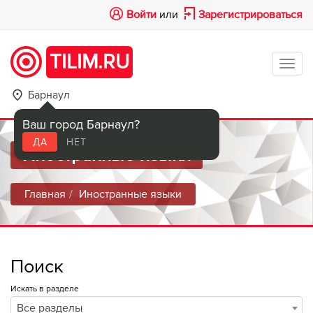
Войти
или
Зарегистрироваться
TILIM.RU
Tog
navi
Барнаул
Ваш город Барнаул?
ДА
НЕТ
Иностранные языки
Главная
Иностранные языки
Поиск
Искать в разделе
Все разделы