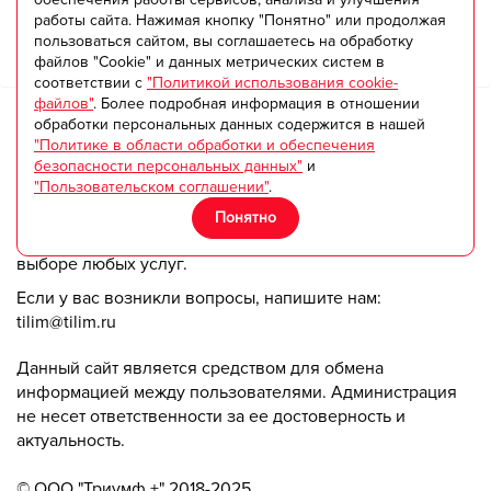
работы сайта. Нажимая кнопку "Понятно" или продолжая
пользоваться сайтом, вы соглашаетесь на обработку
файлов "Cookie" и данных метрических систем в
соответствии с
"Политикой использования cookie-
файлов"
. Более подробная информация в отношении
Общая посещаемость страницы за календарный месяц:
обработки персональных данных содержится в нашей
124
"Политике в области обработки и обеспечения
безопасности персональных данных"
и
"Пользовательском соглашении"
.
TILIM.RU
Понятно
Портал tilim - ваш идеальный помощник в поиске и
выборе любых услуг.
Если у вас возникли вопросы, напишите нам:
tilim@tilim.ru
Данный сайт является средством для обмена
информацией между пользователями. Администрация
не несет ответственности за ее достоверность и
актуальность.
© ООО "Триумф +" 2018-2025