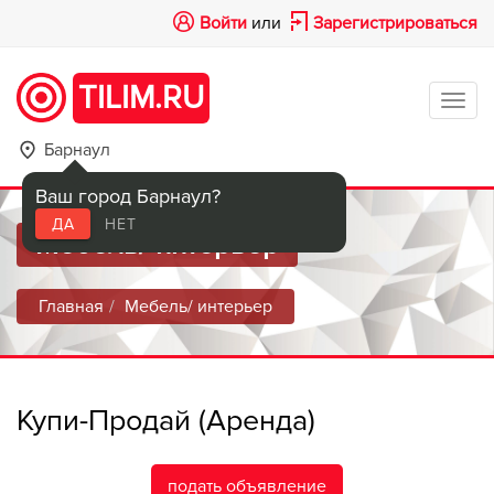
Войти
или
Зарегистрироваться
TILIM.RU
Tog
navi
Барнаул
Ваш город Барнаул?
ДА
НЕТ
Мебель/ интерьер
Главная
Мебель/ интерьер
Купи-Продай (Аренда)
подать объявление