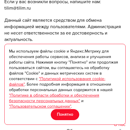
Если у вас возникли вопросы, напишите нам:
tilim@tilim.ru
Данный сайт является средством для обмена
информацией между пользователями. Администрация
не несет ответственности за ее достоверность и
актуальность.
Мы используем файлы cookie и Яндекс.Метрику для
© ООО "Триумф +" 2018-2025
обеспечения работы сервисов, анализа и улучшения
работы сайта. Нажимая кнопку "Понятно" или продолжая
Пользовательское соглашение
пользоваться сайтом, вы соглашаетесь на обработку
Согласие на обработку персональных данных
файлов "Cookie" и данных метрических систем в
соответствии с
"Политикой использования cookie-
Политика в области обработки и обеспечения
файлов"
. Более подробная информация в отношении
безопасности персональных данных
обработки персональных данных содержится в нашей
Оферта на оказание рекламных и информационных
"Политике в области обработки и обеспечения
услуг на сайте TILIM
безопасности персональных данных"
и
Согласие на получение рекламы
"Пользовательском соглашении"
.
Требования к информационным материалам
Понятно
Платные сервисы
О нас