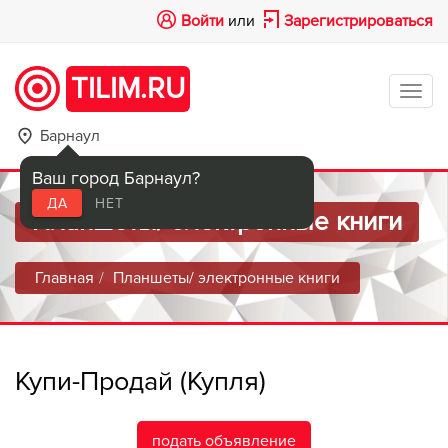
Войти
или
Зарегистрироваться
TILIM.RU
Tog
navi
Барнаул
Ваш город Барнаул?
ДА
НЕТ
Планшеты/ электронные книги
Главная
Планшеты/ электронные книги
Купи-Продай (Купля)
подать объявление