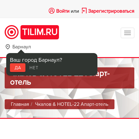
Войти
или
Зарегистрироваться
TILIM.RU
Tog
navi
Барнаул
Ваш город Барнаул?
ДА
НЕТ
Чкалов & HOTEL-22 ​Апарт-
отель
Главная
Чкалов & HOTEL-22 ​Апарт-отель