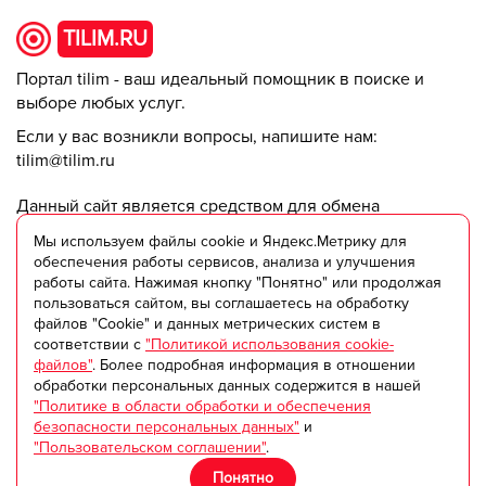
TILIM.RU
Портал tilim - ваш идеальный помощник в поиске и
выборе любых услуг.
Если у вас возникли вопросы, напишите нам:
tilim@tilim.ru
Данный сайт является средством для обмена
информацией между пользователями. Администрация
Мы используем файлы cookie и Яндекс.Метрику для
не несет ответственности за ее достоверность и
обеспечения работы сервисов, анализа и улучшения
актуальность.
работы сайта. Нажимая кнопку "Понятно" или продолжая
пользоваться сайтом, вы соглашаетесь на обработку
© ООО "Триумф +" 2018-2025
файлов "Cookie" и данных метрических систем в
соответствии с
"Политикой использования cookie-
файлов"
. Более подробная информация в отношении
Пользовательское соглашение
обработки персональных данных содержится в нашей
Согласие на обработку персональных данных
"Политике в области обработки и обеспечения
Политика в области обработки и обеспечения
безопасности персональных данных"
и
"Пользовательском соглашении"
.
безопасности персональных данных
Оферта на оказание рекламных и информационных
Понятно