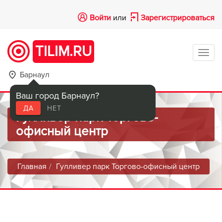
Войти
или
Зарегистрироваться
TILIM.RU
Tog
navi
Барнаул
Ваш город Барнаул?
ДА
НЕТ
Гулливер парк Торгово-
офисный центр
Главная
Гулливер парк Торгово-офисный центр