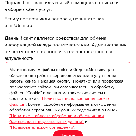
Портал tilim - ваш идеальный помощник в поиске и
выборе любых услуг.
Если у вас возникли вопросы, напишите нам:
tilim@tilim.ru
Данный сайт является средством для обмена
информацией между пользователями. Администрация
не несет ответственности за ее достоверность и
актуальность.
Мы используем файлы cookie и Яндекс.Метрику для
© ООО "Триумф +" 2018-2025
обеспечения работы сервисов, анализа и улучшения
работы сайта. Нажимая кнопку "Понятно" или продолжая
Пользовательское соглашение
пользоваться сайтом, вы соглашаетесь на обработку
файлов "Cookie" и данных метрических систем в
Согласие на обработку персональных данных
соответствии с
"Политикой использования cookie-
Политика в области обработки и обеспечения
файлов"
. Более подробная информация в отношении
безопасности персональных данных
обработки персональных данных содержится в нашей
Оферта на оказание рекламных и информационных
"Политике в области обработки и обеспечения
услуг на сайте TILIM
безопасности персональных данных"
и
Согласие на получение рекламы
"Пользовательском соглашении"
.
Требования к информационным материалам
Понятно