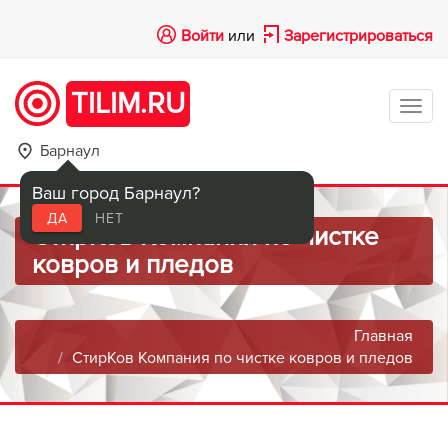
Войти
или
Зарегистрироваться
TILIM.RU
Tog
navi
Барнаул
Ваш город Барнаул?
ДА
НЕТ
СтирКов Компания по чистке
ковров и пледов
Главная
СтирКов Компания по чистке ковров и пледов