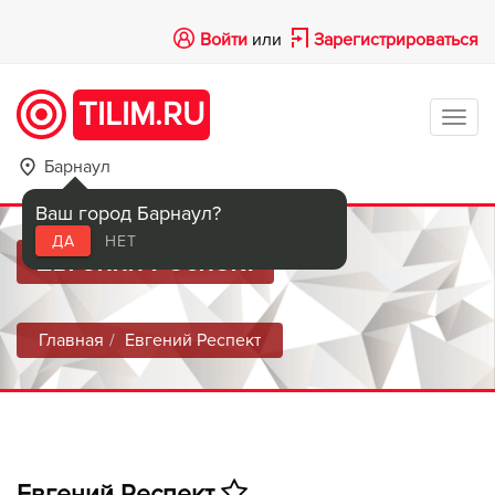
Войти
или
Зарегистрироваться
TILIM.RU
Tog
navi
Барнаул
Ваш город Барнаул?
ДА
НЕТ
Евгений Респект
Главная
Евгений Респект