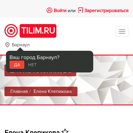
Войти
или
Зарегистрироваться
TILIM.RU
Tog
navi
Барнаул
Ваш город Барнаул?
ДА
НЕТ
Елена Клепикова
Главная
Елена Клепикова