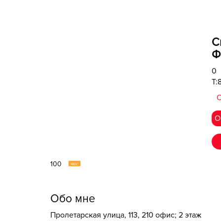
С
Ф
0
T:
О
О
100
час
Обо мне
​Пролетарская улица, 113​, 210 офис; 2 этаж