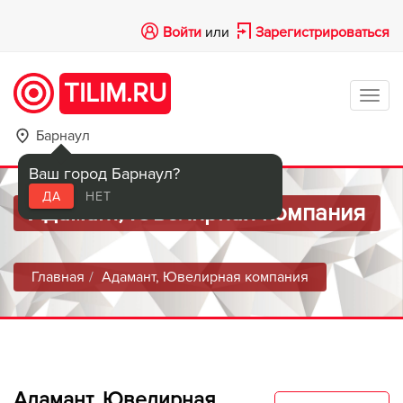
Войти
или
Зарегистрироваться
TILIM.RU
Tog
navi
Барнаул
Ваш город Барнаул?
ДА
НЕТ
Адамант, Ювелирная компания
Главная
Адамант, Ювелирная компания
Адамант, Ювелирная